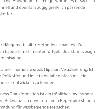
ich die Antwort auf die Frage, worum es tatsächlich
chnell und ebenfalls zügig greife ich passende
koffer.
 der Hängematte alter Methoden schaukele. Das
ren habe ich mich munter fortgebildet, z.B. in Design
rganisation.
aune-Themen, wie z.B. Flipchart-Visualisierung. Ich
Rollkoffer und im letzten Jahr einfach mal ein
besser entwickeln zu können.
iness Transformation ist ein fröhliches Investment
 Relevanz. Ich erweitere mein Repertoire ständig
rmittlung für wissbegierige Menschen.