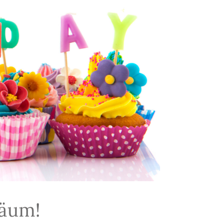
läum!