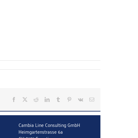
Facebook
X
Reddit
LinkedIn
Tumblr
Pinterest
Vk
E-
Mail
Cambia Line Consulting GmbH
Heimgartenstrasse 6a