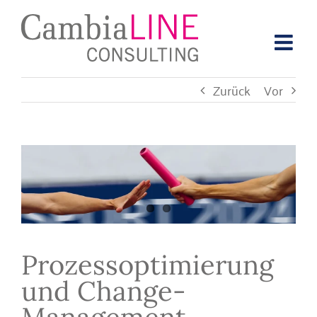
Zum
Inhalt
springen
Zurück
Vor
Zeige
grösseres
Bild
Prozessoptimierung
und Change-
Management