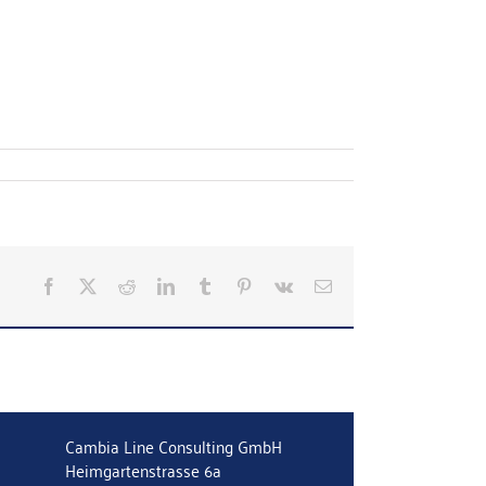
Facebook
X
Reddit
LinkedIn
Tumblr
Pinterest
Vk
E-
Mail
Cambia Line Consulting GmbH
Heimgartenstrasse 6a