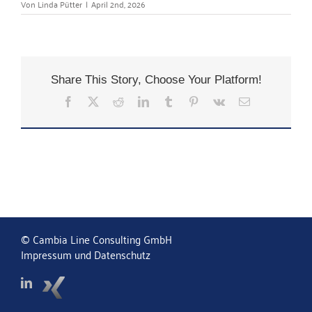
Von
Linda Pütter
|
April 2nd, 2026
Share This Story, Choose Your Platform!
Facebook
X
Reddit
LinkedIn
Tumblr
Pinterest
Vk
E-
Mail
© Cambia Line Consulting GmbH
Impressum und Datenschutz