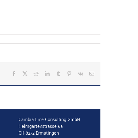
Facebook
X
Reddit
LinkedIn
Tumblr
Pinterest
Vk
E-
Mail
Cambia Line Consulting GmbH
Heimgartenstrasse 6a
CH-8272 Ermatingen