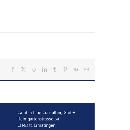
Facebook
X
Reddit
LinkedIn
Tumblr
Pinterest
Vk
E-
Mail
Cambia Line Consulting GmbH
Heimgartenstrasse 6a
CH-8272 Ermatingen