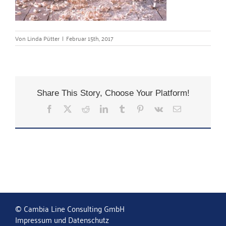
Von
Linda Pütter
|
Februar 15th, 2017
Share This Story, Choose Your Platform!
Facebook
X
Reddit
LinkedIn
Tumblr
Pinterest
Vk
E-
Mail
© Cambia Line Consulting GmbH
Impressum und Datenschutz